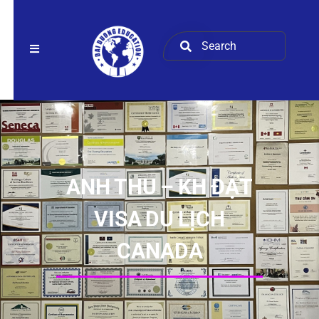
ANH THU – KH ĐẠT
VISA DU LỊCH
CANADA