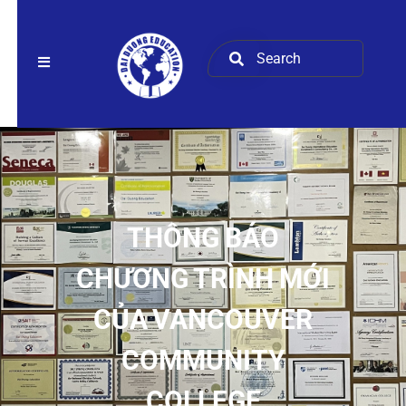
THÔNG BÁO
CHƯƠNG TRÌNH MỚI
CỦA VANCOUVER
COMMUNITY
COLLEGE