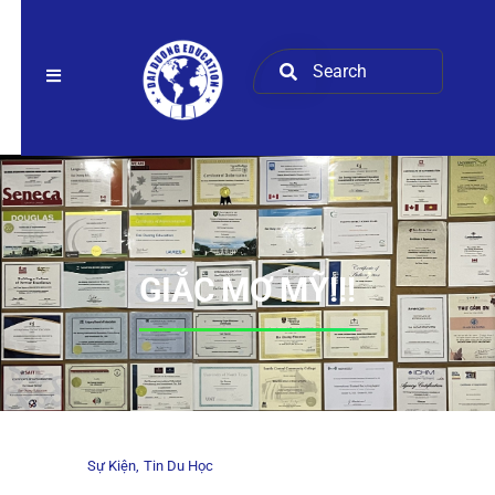
GIẮC MƠ MỸ!!!
Sự Kiện
Tin Du Học