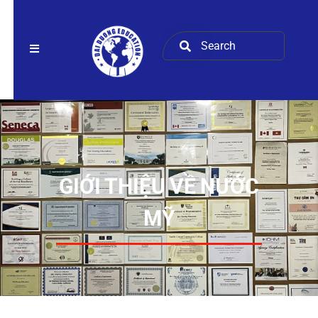
GIỚI THIỆU VỀ NƯỚC
MỸ