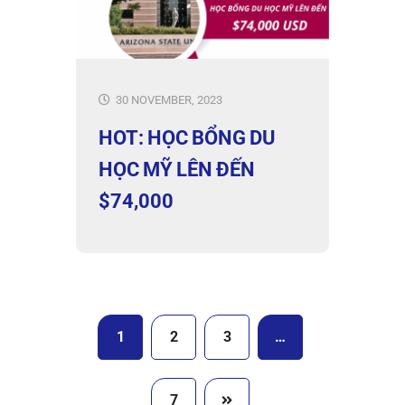
30 NOVEMBER, 2023
HOT: HỌC BỔNG DU
HỌC MỸ LÊN ĐẾN
$74,000
1
2
3
…
7