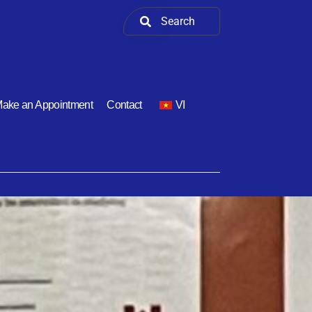
ake an Appointment
Contact
VI