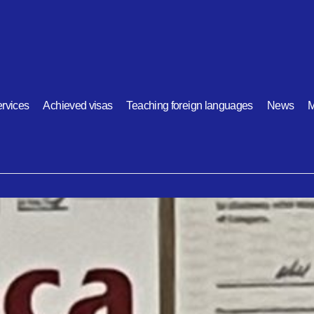
rvices
Achieved visas
Teaching foreign languages
News
M