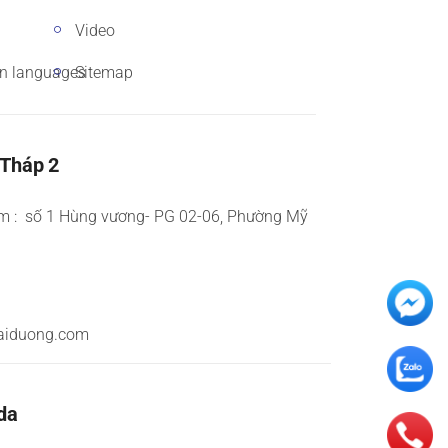
Video
gn languages
Sitemap
 Tháp 2
m : số 1 Hùng vương- PG 02-06, Phường Mỹ
aiduong.com
da