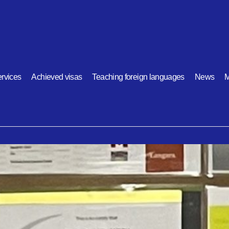
rvices
Achieved visas
Teaching foreign languages
News
M