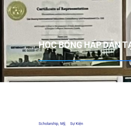
HỌC BỔNG HẤP DẪN TẠ
Scholarship
Mỹ
Sự Kiện