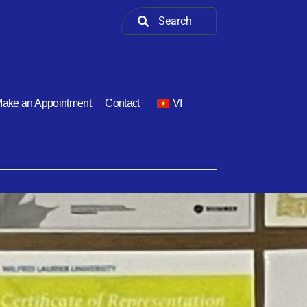
ake an Appointment
Contact
VI