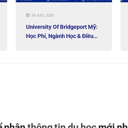
24 JULY, 2026
University Of Bridgeport Mỹ:
Học Phí, Ngành Học & Điều
Kiện
để nhận
thông tin du học
mới nh