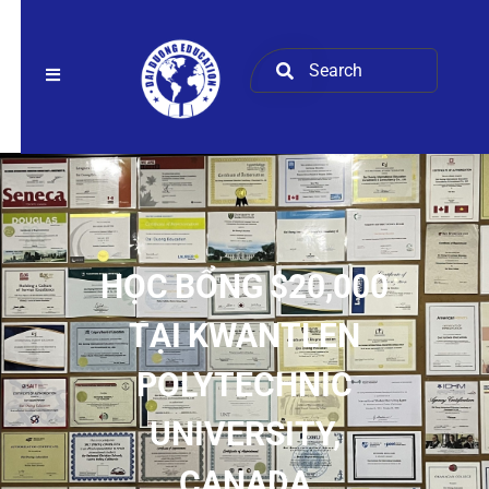
HỌC BỔNG $20,000
TẠI KWANTLEN
POLYTECHNIC
UNIVERSITY,
CANADA