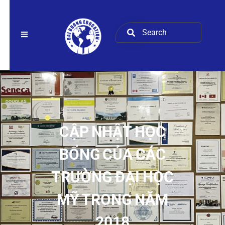
CẬP NHẬT HỌC
BỔNG CỦA CÁC
TRƯỜNG ĐẠI HỌC
MỸ TRONG NĂM
2018