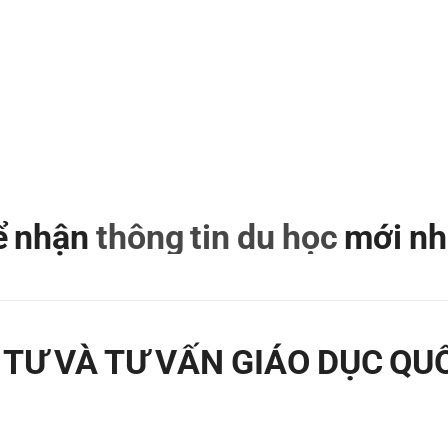
để nhận
thông tin du học
mới nh
TƯ VÀ TƯ VẤN GIÁO DỤC QU