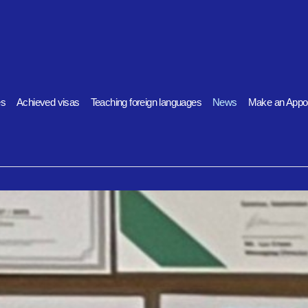
es
Achieved visas
Teaching foreign languages
News
Make an Appo