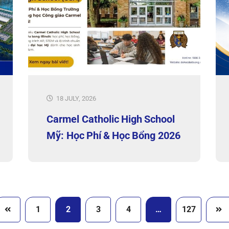
18 JULY, 2026
Carmel Catholic High School
Mỹ: Học Phí & Học Bổng 2026
1
2
3
4
…
127