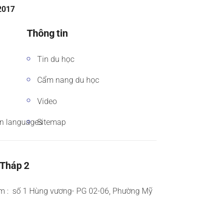
/2017
Thông tin
Tin du học
Cẩm nang du học
Video
gn languages
Sitemap
 Tháp 2
m : số 1 Hùng vương- PG 02-06, Phường Mỹ