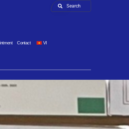
intment
Contact
VI