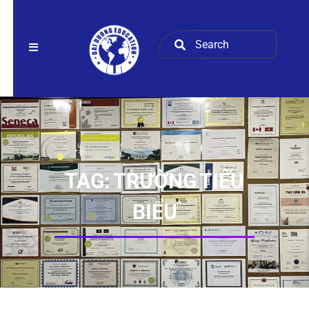
TAG:
TRƯỜNG TIÊU
BIỂU