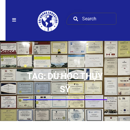
TAG:
DU HỌC THỤY
SỸ