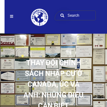
THAY ĐỔI CHÍNH
SÁCH NHẬP CƯ Ở
CANADA, ÚC VÀ
ANH: NHỮNG ĐIỀU
CẦN BIẾT