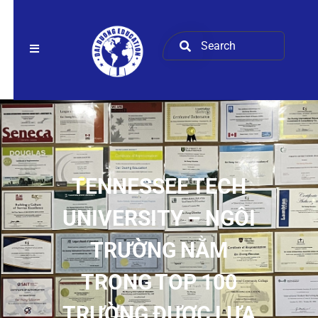
TENNESSEE TECH
UNIVERSITY – NGÔI
TRƯỜNG NẰM
TRONG TOP 100
TRƯỜNG ĐƯỢC LỰA