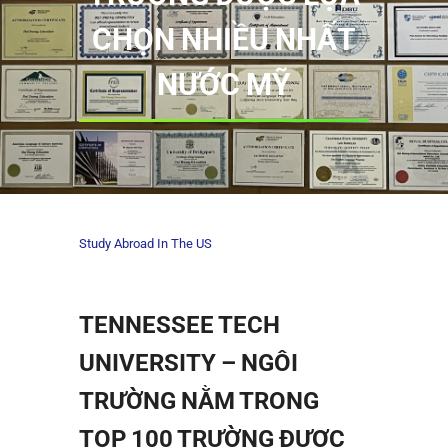
CHỌN NHIỀU NHẤT
NƯỚC MỸ
Study Abroad In The US
TENNESSEE TECH
UNIVERSITY – NGÔI
TRƯỜNG NẰM TRONG
TOP 100 TRƯỜNG ĐƯỢC