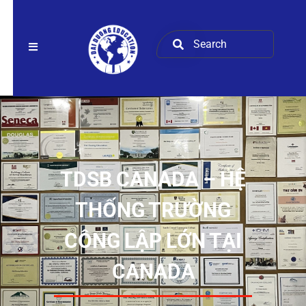
TDSB CANADA – HỆ
THỐNG TRƯỜNG
CÔNG LẬP LỚN TẠI
CANADA