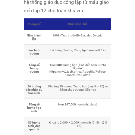
hệ thống giáo dục công lập từ mẫu giáo
đến lớp 12 cho toàn khu vực.
Thông số
Chi tiết chi tiết
Năm thành
1998 (Trực thuộc Bộ Giáo dục Ontario)
lập
Loại hình
Hệ thống Trường Công lập Canada (K-12)
trường
Tổng số
Hơn
580
trường học (Tính đến năm 2026)
lượng
Nguồn:
trường
https://www.tdsb.on.ca/AboutUs/Policies-
Procedures-Forms
Số trường
Khoảng 30 trường Trung học (Lớp 9 – 12) và
tiếp nhận du
hàng chục trường Tiểu học
học sinh
Tổng số
Hơn 247,000 học sinh bản xứ
lượng học
sinh
Số lượng
Khoảng 2,000 – 2,500 học sinh (Chiếm tỷ lệ
sinh viên
~1%)
quốc tế