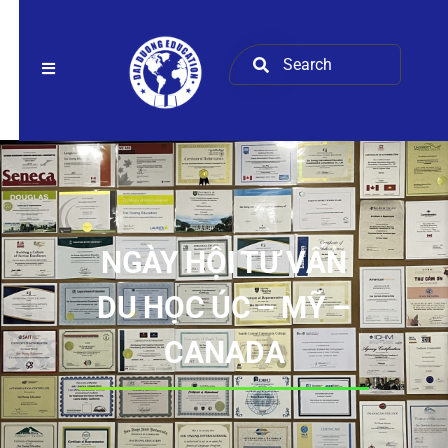
NGÀY HỘI TƯ VẤN
DU HỌC ÚC – MỸ –
CANADA