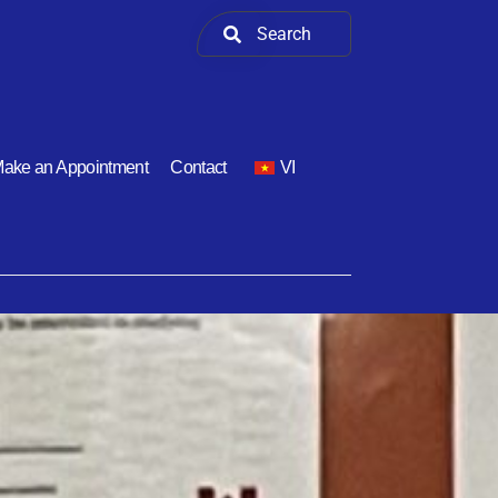
ake an Appointment
Contact
VI