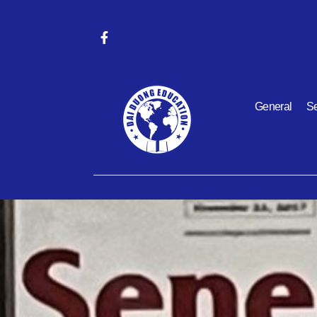
General
Se