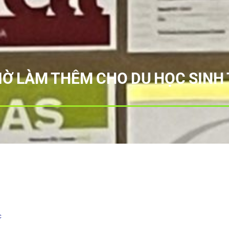
Ờ LÀM THÊM CHO DU HỌC SINH 
c