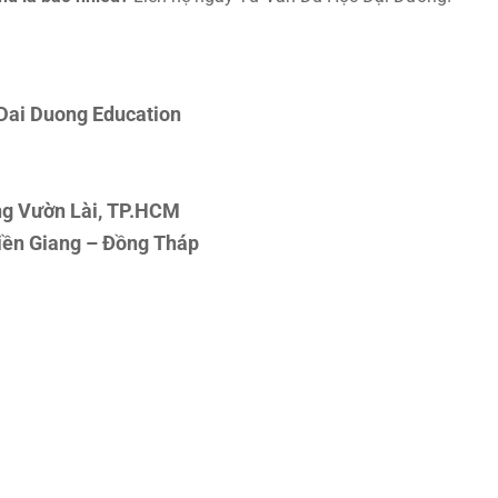
Dai Duong Education
ng Vườn Lài, TP.HCM
iền Giang – Đồng Tháp