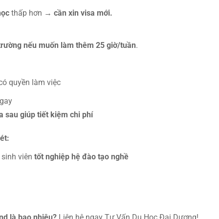
học
thấp hơn →
cần xin visa mới.
trường
nếu muốn làm thêm 25 giờ/tuần
.
 có quyền làm việc
ngay
a sau giúp tiết kiệm chi phí
ét:
 sinh viên
tốt nghiệp hệ đào tạo nghề
nd là bao nhiêu?
Liên hệ ngay Tư Vấn Du Học Đại Dương!