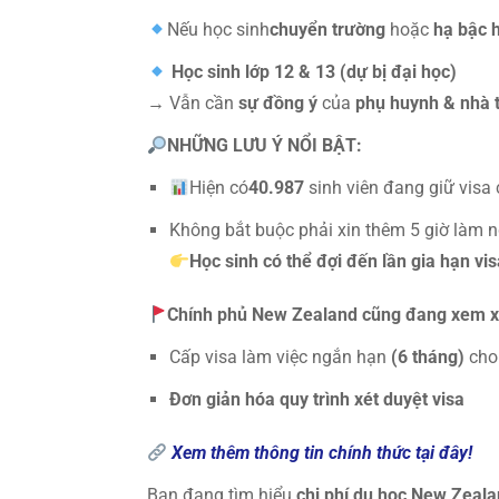
Nếu học sinh
chuyển trường
hoặc
hạ bậc 
Học sinh lớp 12 & 13 (dự bị đại học)
→ Vẫn cần
sự đồng ý
của
phụ huynh & nhà 
NHỮNG LƯU Ý NỔI BẬT:
Hiện có
40.987
sinh viên đang giữ visa
Không bắt buộc phải xin thêm 5 giờ làm 
Học sinh có thể đợi đến lần gia hạn vis
Chính phủ New Zealand cũng đang xem x
Cấp visa làm việc ngắn hạn
(6 tháng)
cho
Đơn giản hóa quy trình xét duyệt visa
Xem thêm thông tin chính thức tại đây!
Bạn đang tìm hiểu
chi phí du học New Zeala