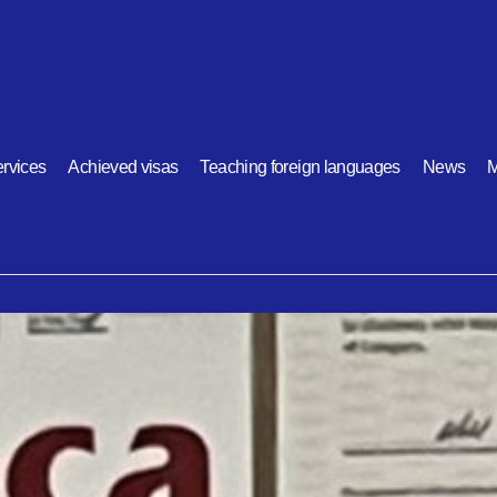
rvices
Achieved visas
Teaching foreign languages
News
M