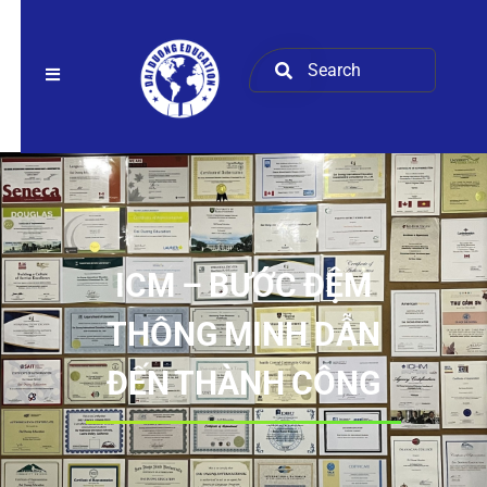
ICM – BƯỚC ĐỆM
THÔNG MINH DẪN
ĐẾN THÀNH CÔNG