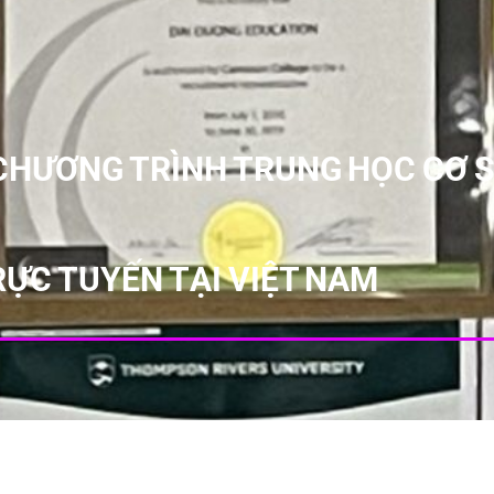
 CHƯƠNG TRÌNH TRUNG HỌC CƠ 
ỰC TUYẾN TẠI VIỆT NAM