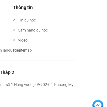
Thông tin
Tin du học
Cẩm nang du học
Video
gn languages
Sitemap
 Tháp 2
m : số 1 Hùng vương- PG 02-06, Phường Mỹ