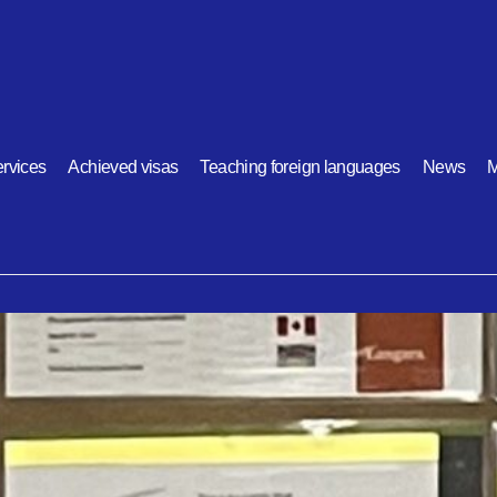
rvices
Achieved visas
Teaching foreign languages
News
M