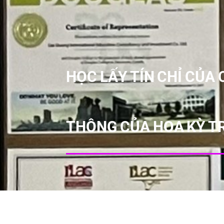
HỌC LẤY TÍN CHỈ CỦA
THÔNG CỦA HOA KỲ TR