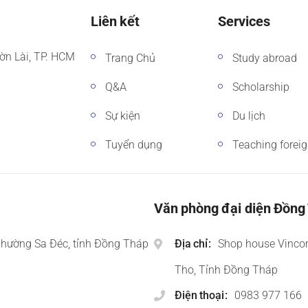
Liên kết
Services
ờn Lài, TP. HCM
Trang Chủ
Study abroad
Q&A
Scholarship
Sự kiện
Du lịch
Tuyển dụng
Teaching forei
Văn phòng đại diện Đồng
phường Sa Đéc, tỉnh Đồng Tháp
Địa chỉ
Shop house Vinco
Tho, Tỉnh Đồng Tháp
Điện thoại
0983 977 166