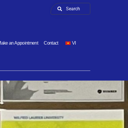
ake an Appointment
Contact
VI