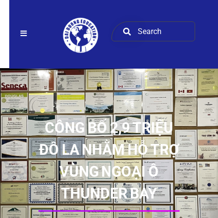
CÔNG BỐ 2,9 TRIỆU
ĐÔ LA NHẰM HỖ TRỢ
VÙNG NGOẠI Ô
THUNDER BAY