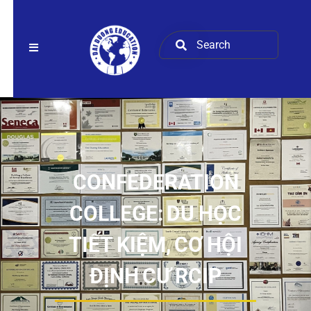
CONFEDERATION
COLLEGE: DU HỌC
TIẾT KIỆM, CƠ HỘI
ĐỊNH CƯ RCIP