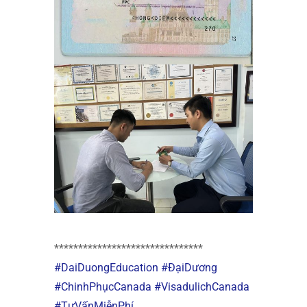
*******************************
#DaiDuongEducation
#ĐạiDương
#ChinhPhụcCanada
#VisadulichCanada
#TưVấnMiễnPhí