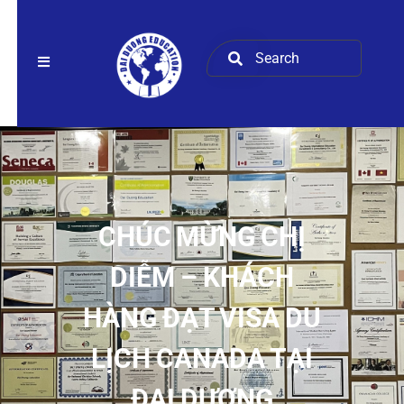
CHÚC MỪNG CHỊ
DIỄM – KHÁCH
HÀNG ĐẠT VISA DU
LỊCH CANADA TẠI
ĐẠI DƯƠNG