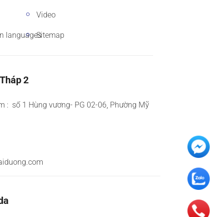
Video
gn languages
Sitemap
 Tháp 2
m : số 1 Hùng vương- PG 02-06, Phường Mỹ
aiduong.com
da