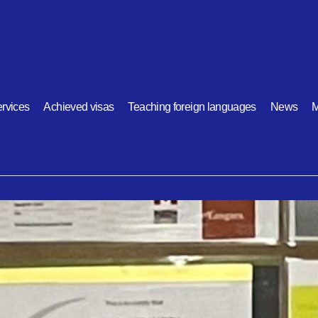
rvices
Achieved visas
Teaching foreign languages
News
M