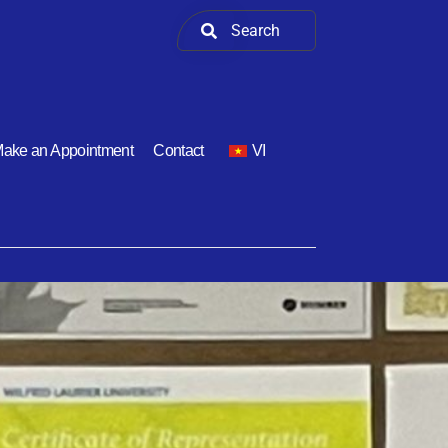
ake an Appointment
Contact
VI