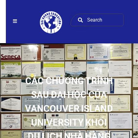
CÁC CHƯƠNG TRÌNH
SAU ĐẠI HỌC CỦA
VANCOUVER ISLAND
UNIVERSITY KHỐI
DU LỊCH NHÀ HÀNG