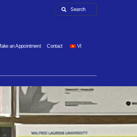
ake an Appointment
Contact
VI