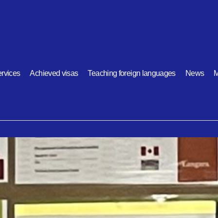
rvices
Achieved visas
Teaching foreign languages
News
M