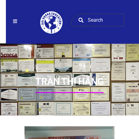
TRẦN THỊ HẰNG