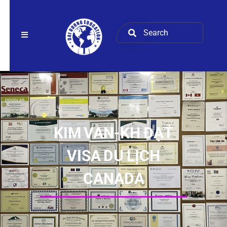
KIM VAN-KH ĐẠT
VISA DU LỊCH
CANADA