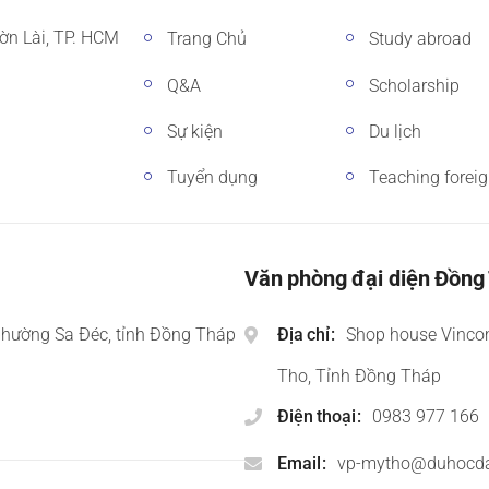
ờn Lài, TP. HCM
Trang Chủ
Study abroad
Q&A
Scholarship
Sự kiện
Du lịch
Tuyển dụng
Teaching forei
Văn phòng đại diện Đồng
phường Sa Đéc, tỉnh Đồng Tháp
Địa chỉ
Shop house Vinco
Tho, Tỉnh Đồng Tháp
Điện thoại
0983 977 166
Email
vp-mytho@duhocd