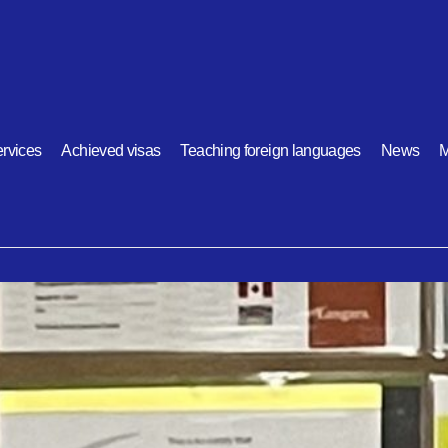
rvices
Achieved visas
Teaching foreign languages
News
M