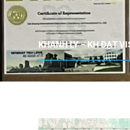
KHANH LY – KH ĐẠT V