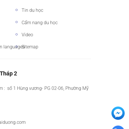
Tin du học
Cẩm nang du học
Video
gn languages
Sitemap
 Tháp 2
m : số 1 Hùng vương- PG 02-06, Phường Mỹ
aiduong.com