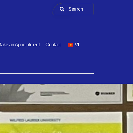
ake an Appointment
Contact
VI