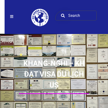
KHANG-NGHI – KH
ĐẠT VISA DU LỊCH
US