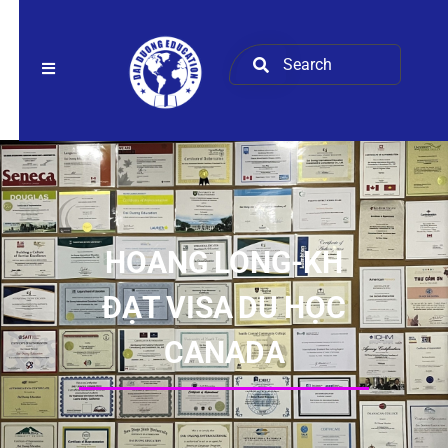
HOANG LONG-KH
ĐẠT VISA DU HỌC
CANADA