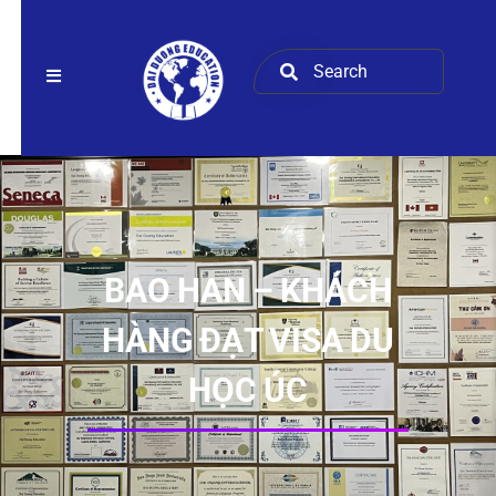
BAO HAN – KHÁCH
HÀNG ĐẠT VISA DU
HỌC ÚC