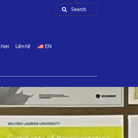
h hẹn
Liên hệ
EN