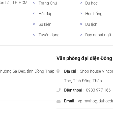
ờn Lài, TP. HCM
Trang Chủ
Du học
Hỏi đáp
Học bổng
Sự kiện
Du lịch
Tuyển dụng
Dạy ngoại ngữ
Văn phòng đại diện Đồng
phường Sa Đéc, tỉnh Đồng Tháp
Địa chỉ
Shop house Vinco
Tho, Tỉnh Đồng Tháp
Điện thoại
0983 977 166
Email
vp-mytho@duhocd