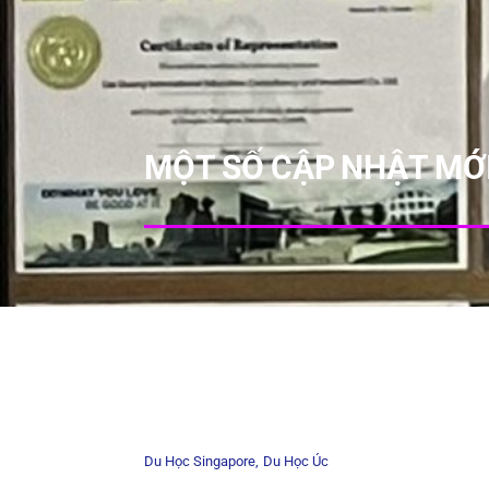
MỘT SỐ CẬP NHẬT MỚI
Du Học Singapore
Du Học Úc