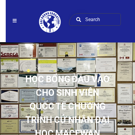
HỌC BỔNG ĐẦU VÀO
CHO SINH VIÊN
QUỐC TẾ CHƯƠNG
TRÌNH CỬ NHÂN ĐẠI
HỌC MACEWAN